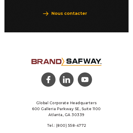
Nous contacter
(opens
(opens
(opens
in a
in a
in a
new
new
new
tab)
tab)
tab)
Global Corporate Headquarters
600 Galleria Parkway SE, Suite 1100
Atlanta, GA 30339
Tel.:
(800) 558-4772