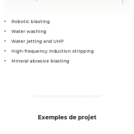
Lavage à l’eau
Jet d’eau et système à très haute pression
Robotic blasting
Water washing
Décapage à induction et haute fréquence
Water jetting and UHP
Grenaillage minéral
High-frequency induction stripping
Mineral abrasive blasting
Exemples de projet