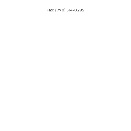
Fax:
(770) 514-0285
Politique de confidentialité
Conditions d’utilisation
Signaler des problèmes d'éthique
Mentions légales
Accueil
Qui sommes-nous