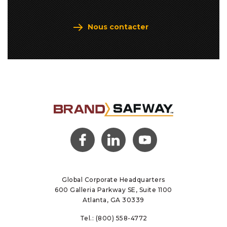
Nous contacter
(opens
(opens
(opens
in a
in a
in a
new
new
new
tab)
tab)
tab)
Global Corporate Headquarters
600 Galleria Parkway SE, Suite 1100
Atlanta, GA 30339
Tel.:
(800) 558-4772