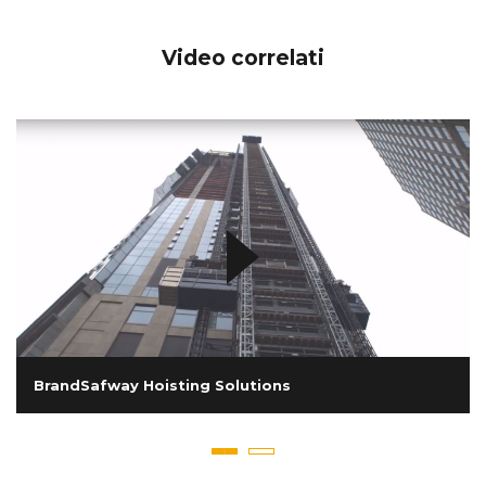
Video correlati
BrandSafway Hoisting Solutions