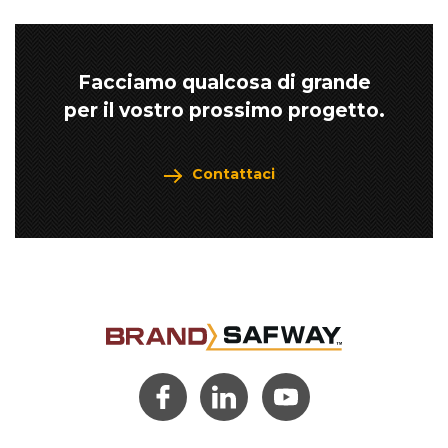
Facciamo qualcosa di grande
per il vostro prossimo progetto.
Contattaci
(opens
(opens
(opens
in a
in a
in a
new
new
new