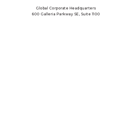
tab)
tab)
tab)
Global Corporate Headquarters
600 Galleria Parkway SE, Suite 1100
Atlanta, GA 30339
Tel.:
(800) 558-4772
Fax:
(770) 514-0285
Informativa sulla privacy
Termini di utilizzo
Segnalazione di problemi etici
Site Map