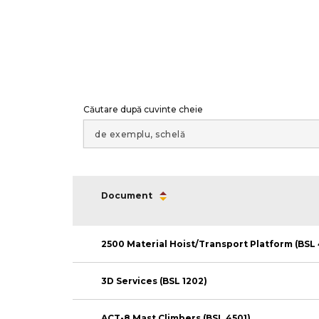
Căutare după cuvinte cheie
Document
2500 Material Hoist/Transport Platform (BSL
(opens
3D Services (BSL 1202)
in
a
new
(opens
ACT-8 Mast Climbers (BSL 4501)