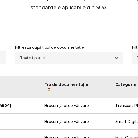
standardele aplicabile din SUA.
Filtrează după tipul de documentație
Fil
Toate tipurile
Tip de documentație
Categorie
(opens
(opens
 4504)
Broșuri și foi de vânzare
Transport P
in
in
a
a
new
new
(opens
Broșuri și foi de vânzare
Smart Digit
tab)
tab)
in
a
new
(opens
Broșuri și foi de vânzare
Mast Climbe