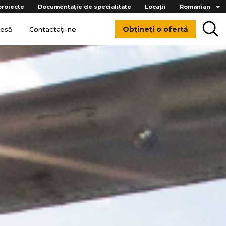
proiecte
Documentație de specialitate
Locații
Romanian
Obțineți o ofertă
resă
Contactați-ne